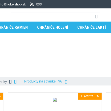
nfo@hokejshop.sk
RSS
HRÁNIČE RAMIEN
CHRÁNIČE HOLENÍ
CHRÁNIČE LAKTÍ
Produkty na stránke
96
inky
%
Ušetríte 5%