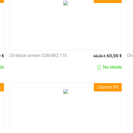
0
€
Chrániče ramien CCM RBZ 110
60,00
€
Ch
66,00
€
de
Na sklade
%
Ušetríte 9%