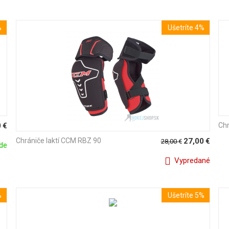
%
Ušetríte 4%
0
€
Chr
Chrániče laktí CCM RBZ 90
27,00
€
28,00
€
de
Vypredané
%
Ušetríte 5%