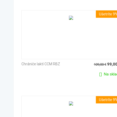
Ušetríte 9
Chrániče laktí CCM RBZ
99,0
109,00
€
Na skla
Ušetríte 9