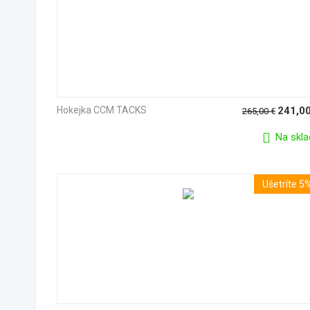
Hokejka CCM TACKS
241,0
265,00
€
Na skla
Ušetríte 5