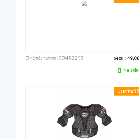
Chrániče ramien CCM RBZ 90
49,0
54,00
€
Na skla
Ušetríte 9