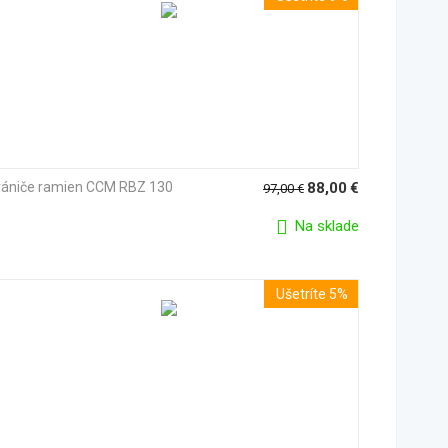
rániče ramien CCM RBZ 130
88,00
€
97,00
€
Na sklade
Ušetríte 5%