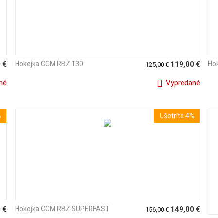
0
€
Hokejka CCM RBZ 130
119,00
€
Ho
125,00
€
né
Vypredané
%
Ušetríte 4%
0
€
Hokejka CCM RBZ SUPERFAST
149,00
€
156,00
€