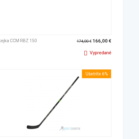
kejka CCM RBZ 150
166,00
€
174,00
€
Vypredané
Ušetríte 6%