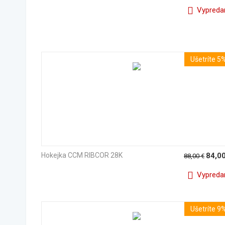
Vypreda
Ušetríte 5
Hokejka CCM RIBCOR 28K
84,0
88,00
€
Vypreda
Ušetríte 9