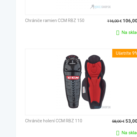
Chrániče ramien CCM RBZ 150
106,0
116,00
€
Na skla
Ušetríte 9
Chrániče holení CCM RBZ 110
53,0
58,00
€
Na skla