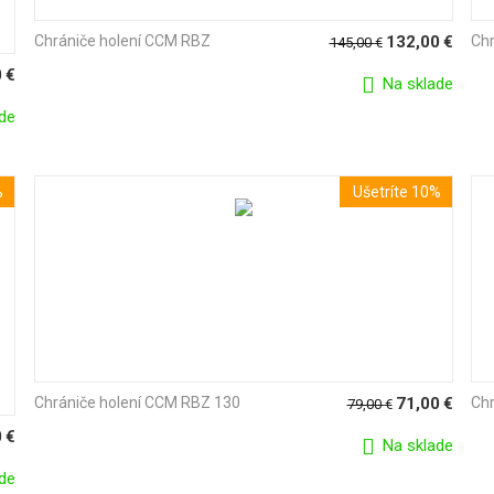
Chrániče holení CCM RBZ
132,00
€
Chr
145,00
€
0
€
Na sklade
de
%
Ušetríte 10%
Chrániče holení CCM RBZ 130
71,00
€
Chr
79,00
€
0
€
Na sklade
de