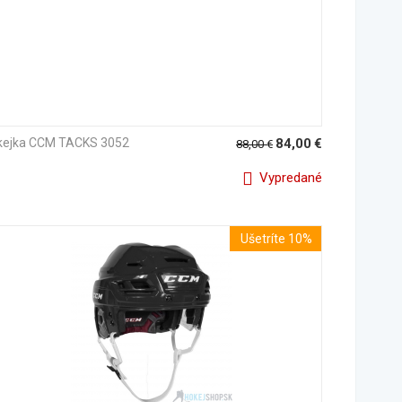
kejka CCM TACKS 3052
84,00
€
88,00
€
Vypredané
Ušetríte 10%