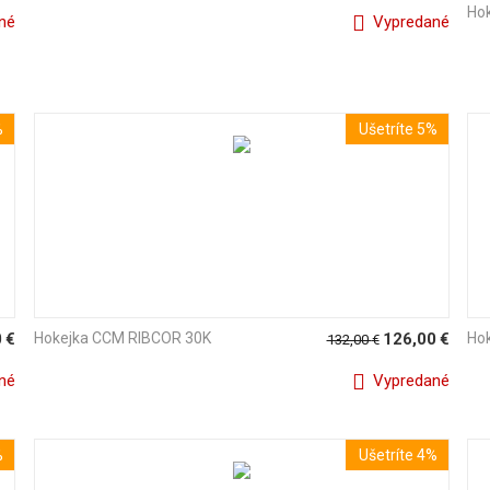
Ho
né
Vypredané
%
Ušetríte 5%
0
€
Hokejka CCM RIBCOR 30K
126,00
€
Ho
132,00
€
né
Vypredané
%
Ušetríte 4%