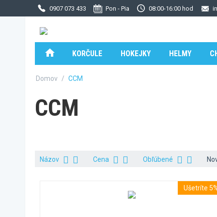
0907 073 433
Pon - Pia
08:00-16:00 hod
i
KORČULE
HOKEJKY
HELMY
C
Domov
/
CCM
CCM
Názov
Cena
Obľúbené
Nov
Ušetríte 5