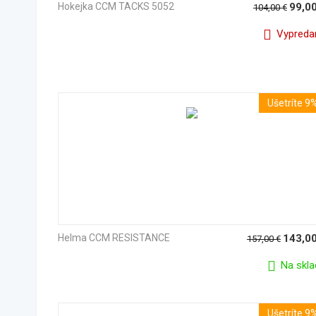
Hokejka CCM TACKS 5052
99,0
104,00
€
Vypreda
Ušetríte 9
Helma CCM RESISTANCE
143,0
157,00
€
Na skla
Ušetríte 9