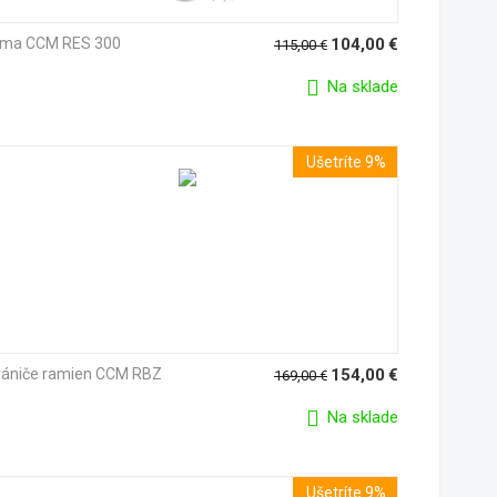
lma CCM RES 300
104,00
€
115,00
€
Na sklade
Ušetríte 9%
rániče ramien CCM RBZ
154,00
€
169,00
€
Na sklade
Ušetríte 9%