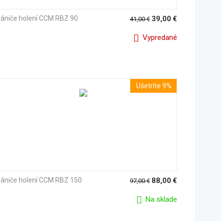
ániče holení CCM RBZ 90
39,00
€
41,00
€
Vypredané
Ušetríte 9%
ániče holení CCM RBZ 150
88,00
€
97,00
€
Na sklade