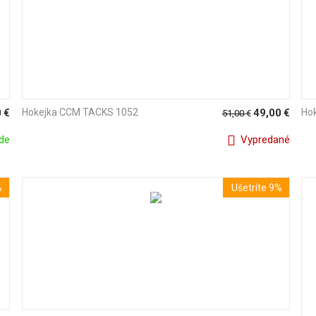
0
€
Hokejka CCM TACKS 1052
49,00
€
Ho
51,00
€
de
Vypredané
%
Ušetríte 9%