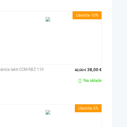
Ušetríte 10%
ániče laktí CCM RBZ 110
38,00
€
42,00
€
Na sklade
Ušetríte 5%