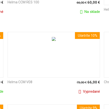
0
€
Helma CCM RES 100
60,00
€
66,00
€
He
né
Na sklade
%
Ušetríte 10%
0
€
Helma CCM V08
66,00
€
Ch
73,00
€
de
Vypredané
%
Ušetríte 9%