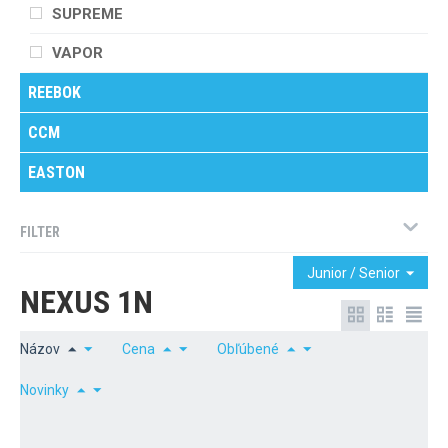
SUPREME
VAPOR
REEBOK
CCM
EASTON
FILTER
Junior / Senior
NEXUS 1N
Názov
Cena
Obľúbené
Novinky