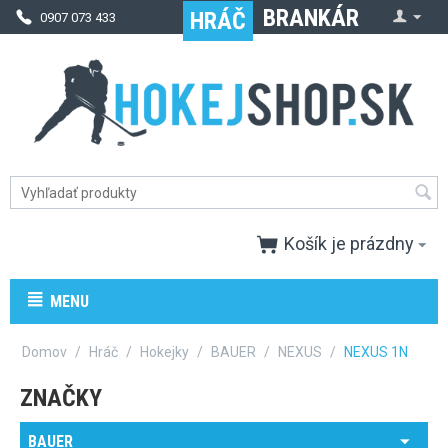
BRANKÁR
HRÁČ
0907 073 433
Pon - Pia
08:00-16:00 hod
info@hokejshop.sk
RSS
Košík je prázdny
MENU
Domov
/
Hráč
/
Hokejky
/
BAUER
/
NEXUS
/
NEXUS 1N
ZNAČKY
BAUER