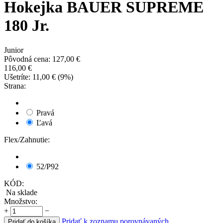
Hokejka BAUER SUPREME
180 Jr.
Junior
Pôvodná cena:
127,00
€
116,00
€
Ušetríte:
11,00
€
(
9
%)
Strana:
Pravá
Ľavá
Flex/Zahnutie:
52/P92
KÓD:
Na sklade
Množstvo:
+
−
Pridať k zoznamu porovnávaných
Pridať do košíka