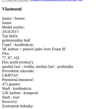
Vlastnosti
Junior / Senior:
Junior
Model sezóny:
2014/2015
Typ hráča:
profesionálny hráč
Čepeľ - konštrukcia:
3K karbon + penové jadro Aero Foam III
Flex:
77, 87, 102
Flex profil (tvrdosť):
spodná časť - tvrdšia, stredná časť - pružnejšia
Prevedenie rukoväte:
GRIPTAC
Priemerná hmotnosť:
472 gramov
Shaft - konštrukcia:
12K karbon - kompozit
Shaft - tvar:
štvorcový
Zostrojenie hokejky: