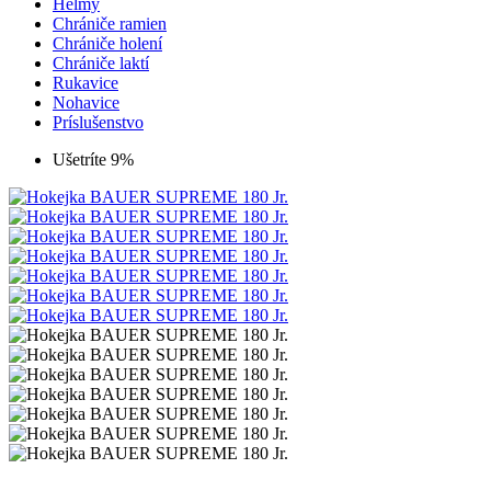
Helmy
Chrániče ramien
Chrániče holení
Chrániče laktí
Rukavice
Nohavice
Príslušenstvo
Ušetríte 9%