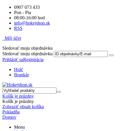
0907 073 433
Pon - Pia
08:00-16:00 hod
info@hokejshop.sk
RSS
Môj účet
Sledovať moju objednávku
Sledovať moju objednávku
Prihlásiť sa
Registrácia
Hráč
Brankár
Košík je prázdny
Košík je prázdny
Zobraziť obsah košíka
Pokladňa
Domov
Menu