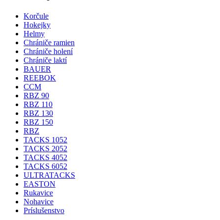
Korčule
Hokejky
Helmy
Chrániče ramien
Chrániče holení
Chrániče laktí
BAUER
REEBOK
CCM
RBZ 90
RBZ 110
RBZ 130
RBZ 150
RBZ
TACKS 1052
TACKS 2052
TACKS 4052
TACKS 6052
ULTRATACKS
EASTON
Rukavice
Nohavice
Príslušenstvo