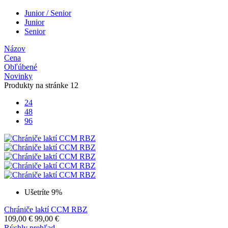
Junior / Senior
Junior
Senior
Názov
Cena
Obľúbené
Novinky
Produkty na stránke
12
24
48
96
Ušetríte 9%
Chrániče laktí CCM RBZ
109,00
€
99,00
€
Rýchly prehľad