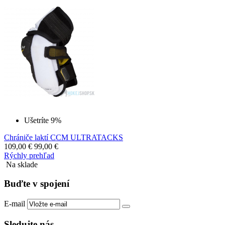
Ušetríte 9%
Chrániče laktí CCM ULTRATACKS
109,00
€
99,00
€
Rýchly prehľad
Na sklade
Buďte v spojení
E-mail
Sledujte nás