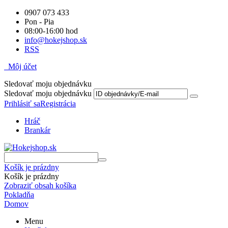
0907 073 433
Pon - Pia
08:00-16:00 hod
info@hokejshop.sk
RSS
Môj účet
Sledovať moju objednávku
Sledovať moju objednávku
Prihlásiť sa
Registrácia
Hráč
Brankár
Košík je prázdny
Košík je prázdny
Zobraziť obsah košíka
Pokladňa
Domov
Menu