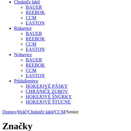
Chrániče laktí
BAUER
REEBOK
CCM
EASTON
Rukavice
BAUER
REEBOK
CCM
EASTON
Nohavice
BAUER
REEBOK
CCM
EASTON
Príslušenstvo
HOKEJOVÉ PÁSKY
CHRÁNIČE ZUBOV
HOKEJOVÉ ŠNÚRKY
HOKEJOVÉ ŠTUCNE
Domov
/
Hráč
/
Chrániče laktí
/
CCM
/
Senior
Značky