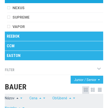
NEXUS
SUPREME
VAPOR
REEBOK
CCM
EASTON
FILTER
Junior / Senior
BAUER
Názov
Cena
Obľúbené