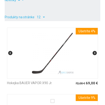
Novinky
Produkty na stránke
12
Ušetríte 4%
Hokejka BAUER VAPOR X90 Jr.
69,00
€
72,00
€
Ušetríte 9%