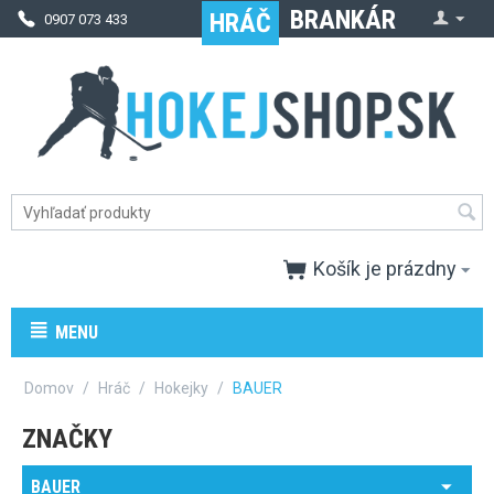
BRANKÁR
HRÁČ
0907 073 433
Pon - Pia
08:00-16:00 hod
info@hokejshop.sk
RSS
Košík je prázdny
MENU
Domov
/
Hráč
/
Hokejky
/
BAUER
ZNAČKY
BAUER