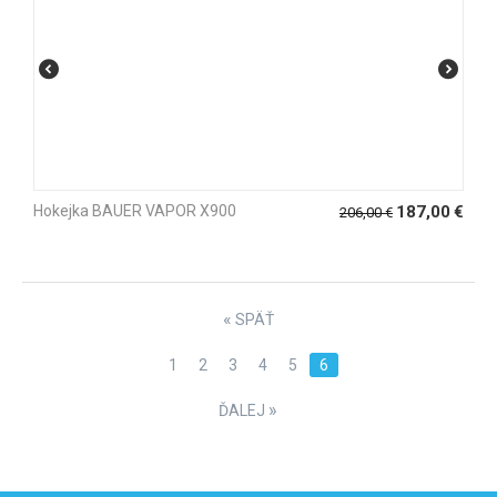
Hokejka BAUER VAPOR X900
187,00
€
206,00
€
«
SPÄŤ
1
2
3
4
5
6
»
ĎALEJ