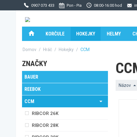
0907 073 433
Pon - Pia
08:00-16:00 hod
i
KORČULE
HOKEJKY
HELMY
C
Domov
/
Hráč
/
Hokejky
/
CCM
ZNAČKY
CC
BAUER
Názov
REEBOK
CCM
RIBCOR 26K
RIBCOR 28K