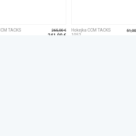
 CCM TACKS
Hokejka CCM TACKS
265,00
€
51,00
241,00
€
1052
Na sklade
V
»
1
2
ĎALEJ
SLEDU
hop
Zákaznícky servis