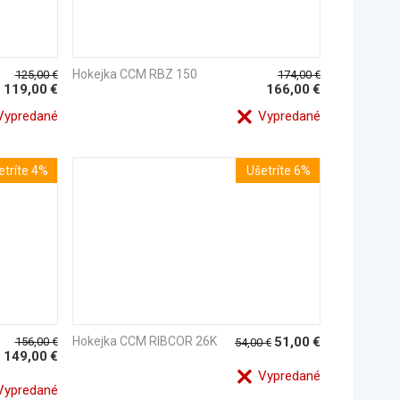
Hokejka CCM RBZ 150
125,00
€
174,00
€
119,00
€
166,00
€
ypredané
Vypredané
etríte 4%
Ušetríte 6%
Hokejka CCM RIBCOR 26K
51,00
€
156,00
€
54,00
€
149,00
€
Vypredané
ypredané