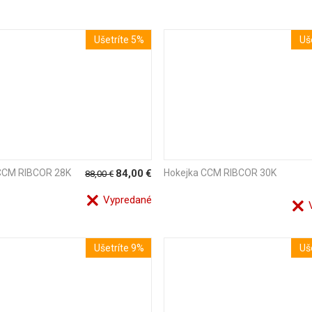
Ušetríte 5%
Uš
CCM RIBCOR 28K
84,00
€
Hokejka CCM RIBCOR 30K
88,00
€
Vypredané
V
Ušetríte 9%
Uš