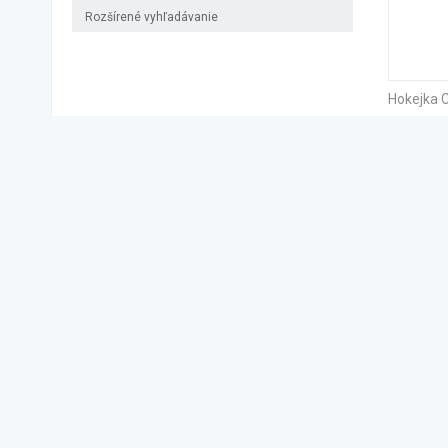
Rozšírené vyhľadávanie
Hokejka
«
SPÄŤ
BUĎTE V SPOJENÍ
Môj účet
HokejS