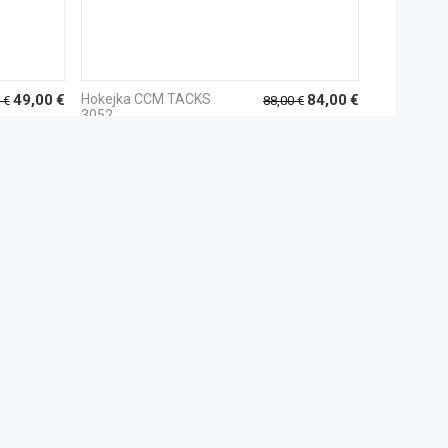
49,00
€
Hokejka CCM TACKS
84,00
€
€
88,00
€
3052
ypredané
Vypredané
JTE NÁS
Facebook
Twitter
O nás