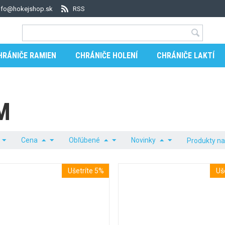
nfo@hokejshop.sk
RSS
HRÁNIČE RAMIEN
CHRÁNIČE HOLENÍ
CHRÁNIČE LAKTÍ
M
Cena
Obľúbené
Novinky
Produkty na
Ušetríte 5%
Uš