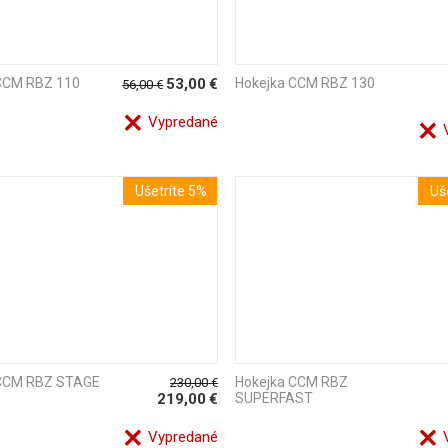
CCM RBZ 110
53,00
€
Hokejka CCM RBZ 130
56,00
€
Vypredané
V
Ušetríte 5%
Uš
 CCM RBZ STAGE
Hokejka CCM RBZ
230,00
€
219,00
€
SUPERFAST
Vypredané
V