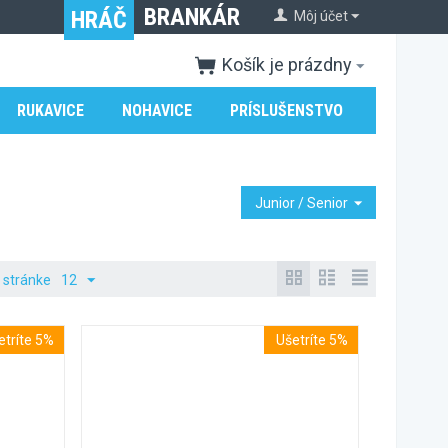
BRANKÁR
HRÁČ
Môj účet
Košík je prázdny
RUKAVICE
NOHAVICE
PRÍSLUŠENSTVO
Junior / Senior
 stránke
12
etríte 5%
Ušetríte 5%