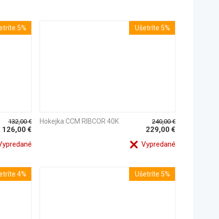
etríte 5%
Ušetríte 5%
Hokejka CCM RIBCOR 40K
132,00
€
240,00
€
126,00
€
229,00
€
ypredané
Vypredané
etríte 4%
Ušetríte 5%