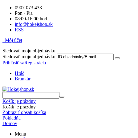
0907 073 433
Pon - Pia
08:00-16:00 hod
info@hokejshop.sk
RSS
Môj účet
Sledovať moju objednávku
Sledovať moju objednávku
Prihlásiť sa
Registrácia
Hráč
Brankár
Košík je prázdny
Košík je prázdny
Zobraziť obsah košíka
Pokladňa
Domov
Menu