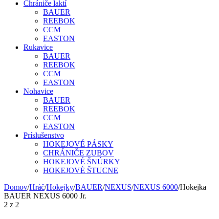
Chrániče laktí
BAUER
REEBOK
CCM
EASTON
Rukavice
BAUER
REEBOK
CCM
EASTON
Nohavice
BAUER
REEBOK
CCM
EASTON
Príslušenstvo
HOKEJOVÉ PÁSKY
CHRÁNIČE ZUBOV
HOKEJOVÉ ŠNÚRKY
HOKEJOVÉ ŠTUCNE
Domov
/
Hráč
/
Hokejky
/
BAUER
/
NEXUS
/
NEXUS 6000
/
Hokejka
BAUER NEXUS 6000 Jr.
2
z
2