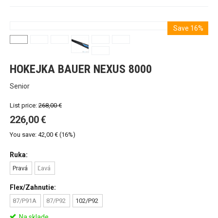
Save 16%
HOKEJKA BAUER NEXUS 8000
Senior
List price:
268,00
€
226,00
€
You save:
42,00
€
(
16
%)
Ruka:
Pravá
Ľavá
Flex/Zahnutie:
87/P91A
87/P92
102/P92
Na sklade