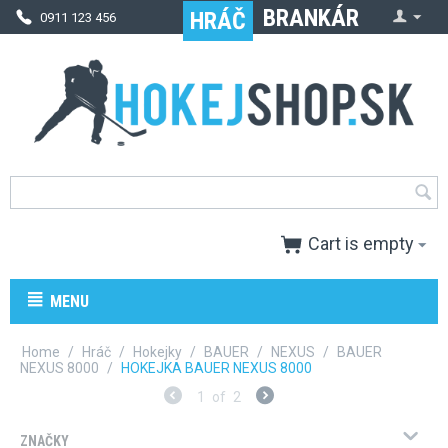
BRANKÁR
HRÁČ
0911 123 456
08:00-16:00 hod
shop@hokejshop.sk
RSS
Cart is empty
MENU
Home
/
Hráč
/
Hokejky
/
BAUER
/
NEXUS
/
BAUER
NEXUS 8000
/
HOKEJKA BAUER NEXUS 8000
1
of
2
ZNAČKY