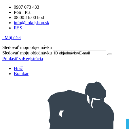
0907 073 433
Pon - Pia
08:00-16:00 hod
info@hokejshop.sk
RSS
Môj účet
Sledovať moju objednávku
Sledovať moju objednávku
Prihlásiť sa
Registrácia
Hráč
Brankár