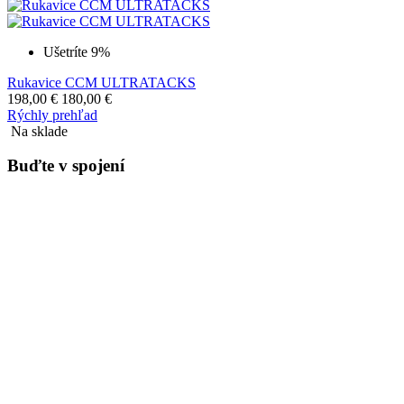
Rukavice CCM TACKS 6052
152,00
€
138,00
€
Rýchly prehľad
Na sklade
Ušetríte 9%
Rukavice CCM ULTRATACKS
198,00
€
180,00
€
Rýchly prehľad
Na sklade
Buďte v spojení
E-mail
Sledujte nás