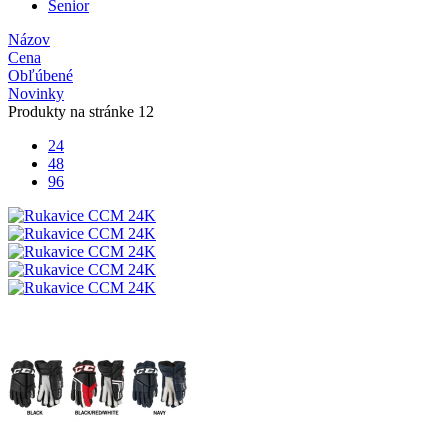
Senior
Názov
Cena
Obľúbené
Novinky
Produkty na stránke
12
24
48
96