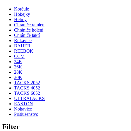
Korčule
Hokejky
Helmy
Chrániče ramien
Chrániče holení
Chrániče laktí
Rukavice
BAUER
REEBOK
CCM
24K
26K
28K
30K
TACKS 2052
TACKS 4052
TACKS 6052
ULTRATACKS
EASTON
Nohavice
Príslušenstvo
Filter